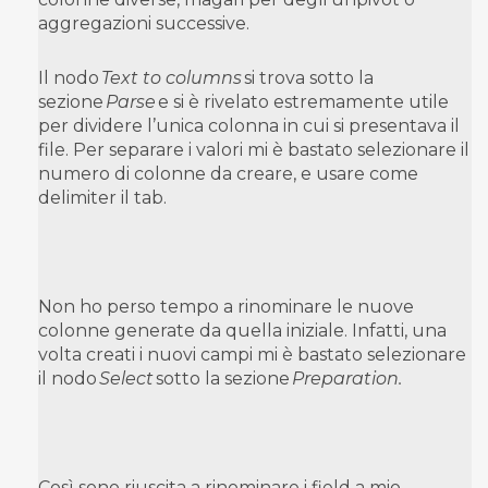
aggregazioni successive.
Il nodo
Text to columns
si trova sotto la
sezione
Parse
e si è rivelato estremamente utile
per dividere l’unica colonna in cui si presentava il
file. Per separare i valori mi è bastato selezionare il
numero di colonne da creare, e usare come
delimiter il tab.
Non ho perso tempo a rinominare le nuove
colonne generate da quella iniziale. Infatti, una
volta creati i nuovi campi mi è bastato selezionare
il nodo
Select
sotto la sezione
Preparation.
Così sono riuscita a rinominare i field a mio