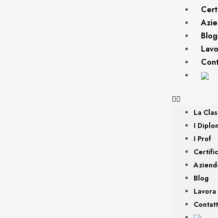
Cert
Azi
Blog
Lavo
Cont
La Cla
I Diplo
I Prof
Certifi
Aziend
Blog
Lavora
Contatt