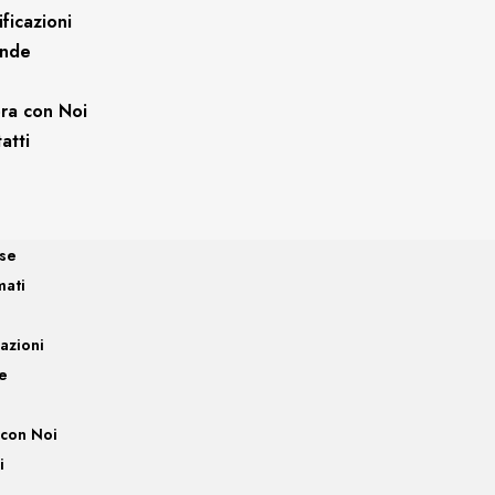
ificazioni
ende
ra con Noi
atti
sse
mati
cazioni
e
 con Noi
i