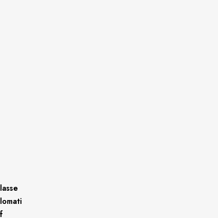
lasse
plomati
f