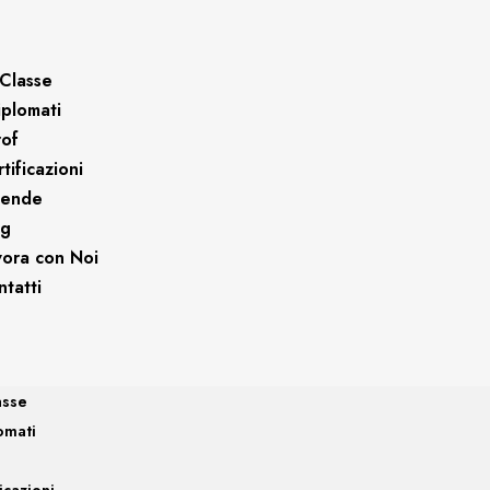
Classe
iplomati
rof
tificazioni
iende
og
vora con Noi
tatti
asse
omati
icazioni