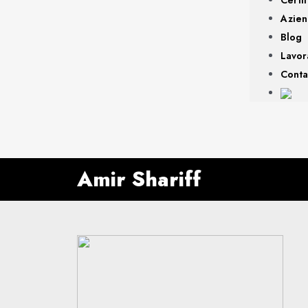
Azie
Blog
Lavor
Conta
Amir Shariff