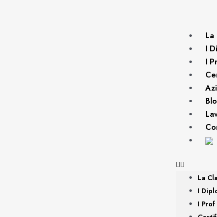
La 
I D
I P
Cer
Az
Bl
La
Con
La Cl
I Dipl
I Prof
Certif