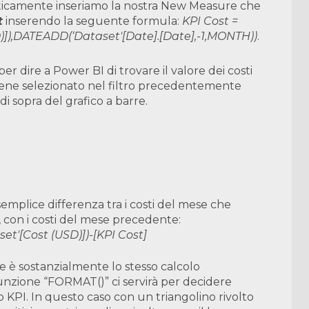
maticamente inseriamo la nostra New Measure che
t
inserendo la seguente formula:
KPI Cost =
),DATEADD(‘Dataset'[Date].[Date],-1,MONTH))
.
 dire a Power BI di trovare il valore dei costi
ene selezionato nel filtro precedentemente
di sopra del grafico a barre.
semplice differenza tra i costi del mese che
, con i costi del mese precedente:
et'[Cost (USD)])-[KPI Cost]
 è sostanzialmente lo stesso calcolo
unzione “FORMAT()” ci servirà per decidere
o KPI. In questo caso con un triangolino rivolto