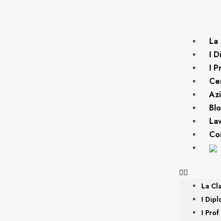
La 
I D
I P
Cer
Az
Bl
La
Con
La Cl
I Dipl
I Prof