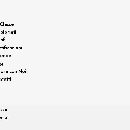
Classe
iplomati
rof
tificazioni
iende
og
vora con Noi
tatti
asse
omati