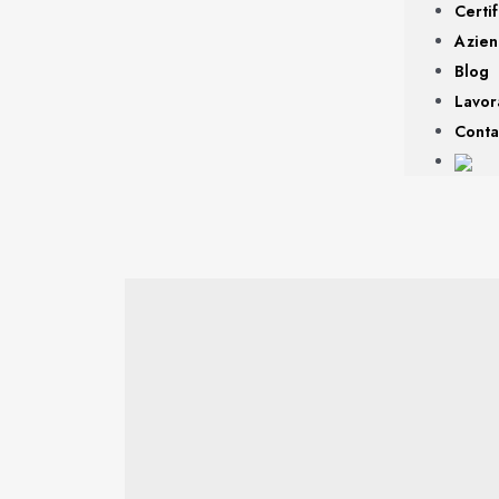
Certif
Azie
Blog
Lavor
Conta