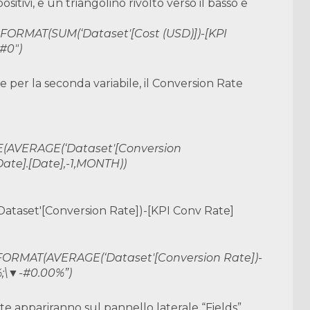
positivi, e un triangolino rivolto verso il basso e
 FORMAT(SUM(‘Dataset'[Cost (USD)])-[KPI
##0″)
he per la seconda variabile, il Conversion Rate
E(AVERAGE(‘Dataset'[Conversion
ate].[Date],-1,MONTH))
ataset'[Conversion Rate])-[KPI Conv Rate]
 FORMAT(AVERAGE(‘Dataset'[Conversion Rate])-
%;\▼-#0.00%”)
e appariranno sul pannello laterale “Fields”