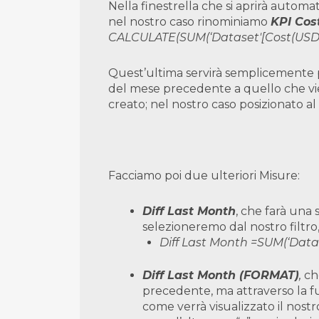
Nella finestrella che si aprirà auto
nel nostro caso rinominiamo
KPI Cos
CALCULATE(SUM(‘Dataset'[Cost(USD)]
Quest’ultima servirà semplicemente per
del mese precedente a quello che vi
creato; nel nostro caso posizionato al 
Facciamo poi due ulteriori Misure:
Diff Last Month
, che farà una 
selezioneremo dal nostro filtro
Diff Last Month =SUM(‘Datas
Diff Last Month (FORMAT)
,
che
precedente, ma attraverso la f
come verrà visualizzato il nostr