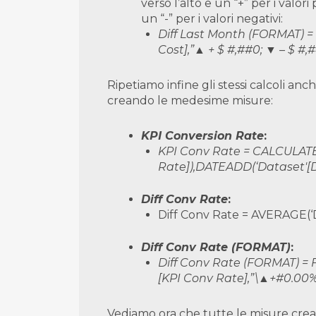
verso l’alto e un “+” per i valori 
un “-” per i valori negativi:
Diff Last Month (FORMAT) =
Cost],”▲ + $ #,##0; ▼ – $ #,
Ripetiamo infine gli stessi calcoli anc
creando le medesime misure:
KPI Conversion Rate
:
KPI Conv Rate = CALCULAT
Rate]),DATEADD(‘Dataset'[D
Diff Conv Rate
:
Diff Conv Rate = AVERAGE(‘D
Diff Conv Rate (FORMAT)
:
Diff Conv Rate (FORMAT) =
[KPI Conv Rate],”\▲+#0.00
Vediamo ora che tutte le misure creat