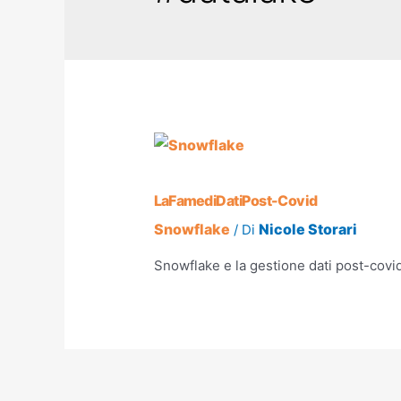
La Fame di Dati Post-Covid
Snowflake
Nicole Storari
/ Di
Snowflake e la gestione dati post-covi