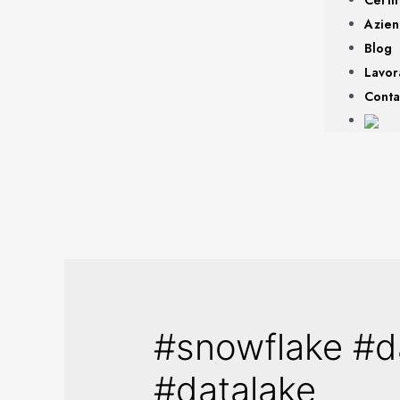
Azie
Blog
Lavor
Conta
#snowflake #d
#datalake