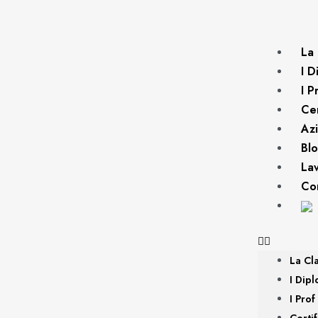
La 
I D
I P
Cer
Az
Bl
La
Con
La Cl
I Dipl
I Prof
Certif