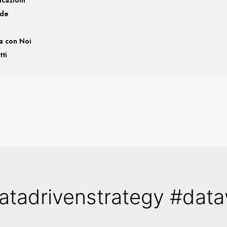
nde
a con Noi
tti
atadrivenstrategy #dat