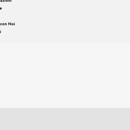
cazioni
e
 con Noi
i