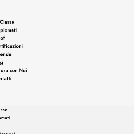
Classe
iplomati
rof
tificazioni
iende
og
vora con Noi
tatti
asse
omati
icazioni