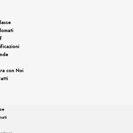
lasse
plomati
f
ificazioni
ende
ra con Noi
atti
sse
mati