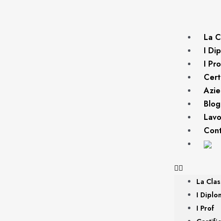
La C
I Di
I Pro
Cert
Azi
Blog
Lavo
Cont
La Cla
I Diplo
I Prof